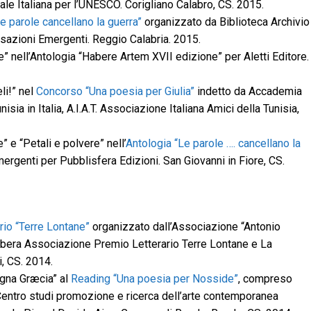
le Italiana per l’UNESCO. Corigliano Calabro, CS. 2015.
e parole cancellano la guerra”
organizzato da Biblioteca Archivio
nsazioni Emergenti. Reggio Calabria. 2015.
te” nell’Antologia “Habere Artem XVII edizione” per Aletti Editore.
li!” nel
Concorso “Una poesia per Giulia”
indetto da Accademia
isia in Italia, A.I.A.T. Associazione Italiana Amici della Tunisia,
” e “Petali e polvere” nell’
Antologia “Le parole …. cancellano la
rgenti per Pubblisfera Edizioni. San Giovanni in Fiore, CS.
rio “Terre Lontane”
organizzato dall’Associazione “Antonio
Libera Associazione Premio Letterario Terre Lontane e La
i, CS. 2014.
agna Græcia” al
Reading “Una poesia per Nosside”
, compreso
 Centro studi promozione e ricerca dell’arte contemporanea